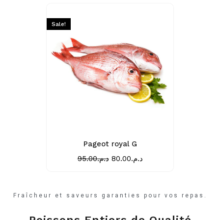
Sale!
Sale!
e
Pageot royal G
Creve
95.00
د.م.
80.00
د.م.
Fraîcheur et saveurs garanties pour vos repas.
Poissons Entiers de Qualité