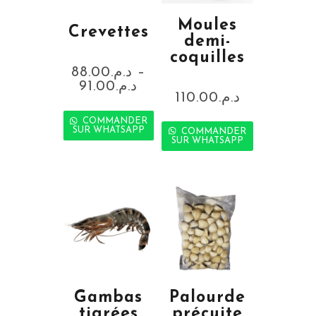
Moules
Crevettes
demi-
coquilles
88.00
د.م.
–
91.00
د.م.
110.00
د.م.
COMMANDER
SUR WHATSAPP
COMMANDER
SUR WHATSAPP
Gambas
Palourde
tigrées
précuite