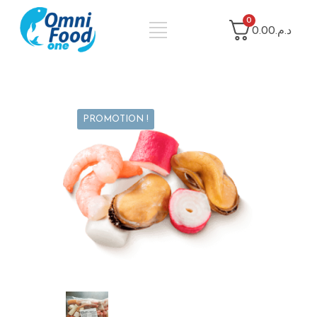
0
د.م.0.00
PROMOTION !