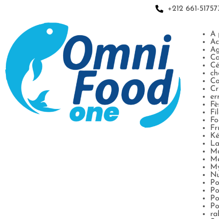
+212 661-51757
A 
Ac
Ag
Ca
Cé
ch
Co
Cr
er
Fè
Fi
Fo
Fr
Ké
La
Ma
M
My
Nu
Po
Po
Po
Po
ra