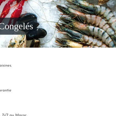
 Congelés
isines.
arantie
, 7j/7 au Maroc.