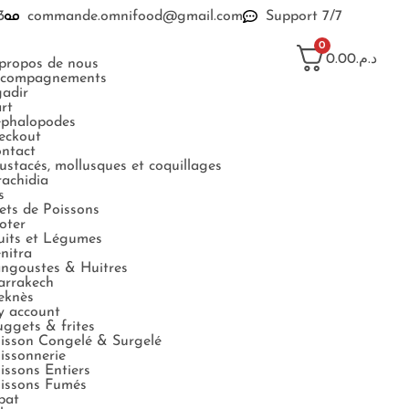
3
commande.omnifood@gmail.com
Support 7/7
0
د.م.0.00
propos de nous
compagnements
adir
rt
phalopodes
eckout
ntact
ustacés, mollusques et coquillages
rachidia
s
lets de Poissons
oter
uits et Légumes
nitra
ngoustes & Huitres
rrakech
eknès
 account
ggets & frites
isson Congelé & Surgelé
issonnerie
issons Entiers
issons Fumés
bat