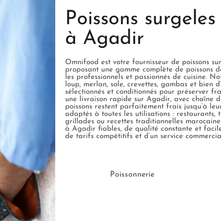
Poissons surgeles
à Agadir
Omnifood est votre fournisseur de poissons su
proposant une gamme complète de poissons de
les professionnels et passionnés de cuisine. 
loup, merlan, sole, crevettes, gambas et bien 
sélectionnés et conditionnés pour préserver fr
une livraison rapide sur Agadir, avec chaîne d
poissons restent parfaitement frais jusqu’à leu
adaptés à toutes les utilisations : restaurants, t
grillades ou recettes traditionnelles marocain
à Agadir fiables, de qualité constante et facile
de tarifs compétitifs et d’un service commerc
Poissonnerie