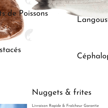
ets de Poissons
Langoust
stacés
Céphalo
Nuggets & frites
Livraison Rapide & Fraîcheur Garantie