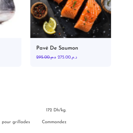
Pavé De Saumon
Fil
295.00
د.م.
275.00
د.م.
90.0
172 Dh/kg.
 pour grillades
Commandez