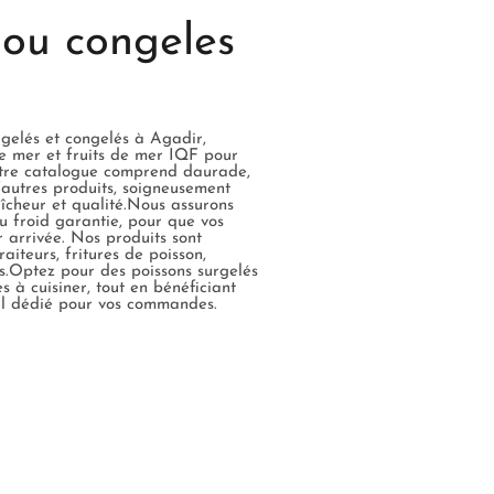
 ou congeles
rgelés et congelés à Agadir,
 mer et fruits de mer IQF pour
Notre catalogue comprend daurade,
d’autres produits, soigneusement
aîcheur et qualité.Nous assurons
u froid garantie, pour que vos
r arrivée. Nos produits sont
raiteurs, fritures de poisson,
es.Optez pour des poissons surgelés
s à cuisiner, tout en bénéficiant
ial dédié pour vos commandes.