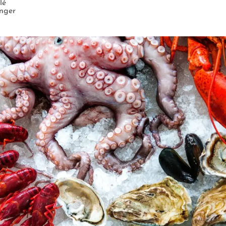
lé
nger