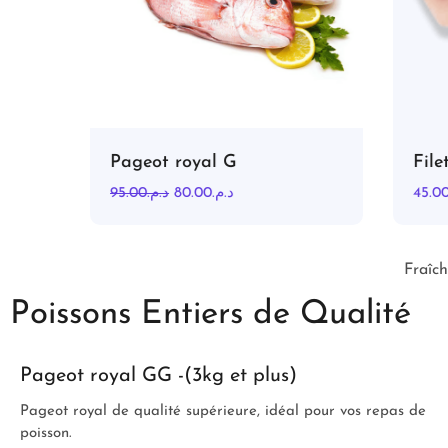
Pageot royal G
Filet
95.00
د.م.
80.00
د.م.
45.00
م
Fraîch
Poissons Entiers de Qualité
Pageot royal GG -(3kg et plus)
Pageot royal de qualité supérieure, idéal pour vos repas de
poisson.