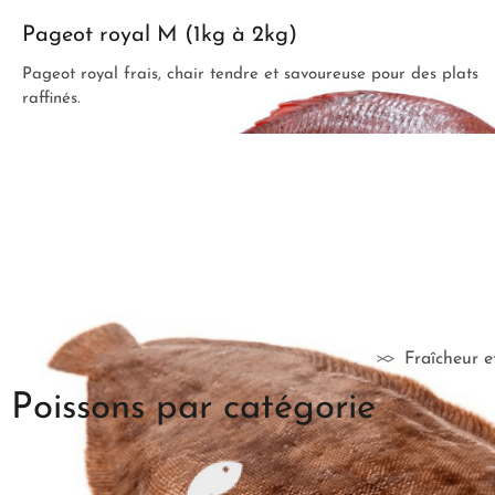
Pageot royal M (1kg à 2kg)
Pageot royal frais, chair tendre et savoureuse pour des plats
raffinés.
Pageot royal P (-0,5 kg)
Pageot royal petit format, délicieux et facile à cuisiner
Soles 6 Entier Noir 1kg
Sole entière, viande délicate et savoureuse pour un repas
gastronomique. Prix sur demande.
Fraîcheur e
Poissons par catégorie