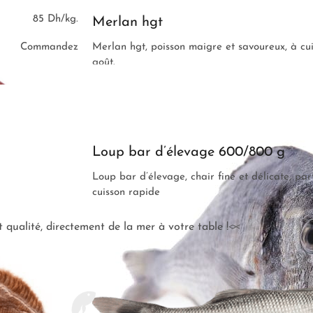
85 Dh/kg.
Merlan hgt
Commandez
Merlan hgt, poisson maigre et savoureux, à cui
goût.
75 Dh/kg.
Daurade royale G entière 300/400
Commandez
Daurade royale entière, un poisson délicat pour
90Dh/kg.
Loup bar d’élevage 600/800 g
Commandez
Loup bar d’élevage, chair fine et délicate, par
cuisson rapide
t qualité, directement de la mer à votre table !