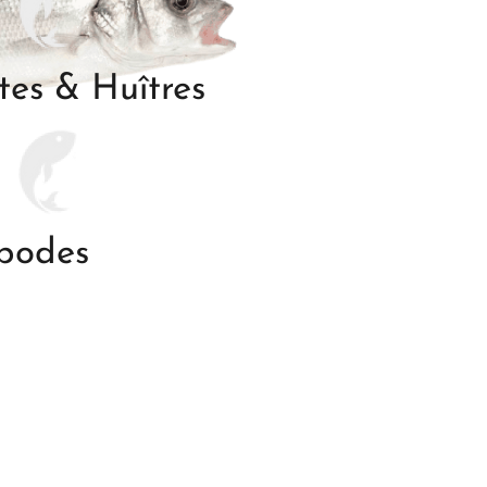
es & Huîtres
podes