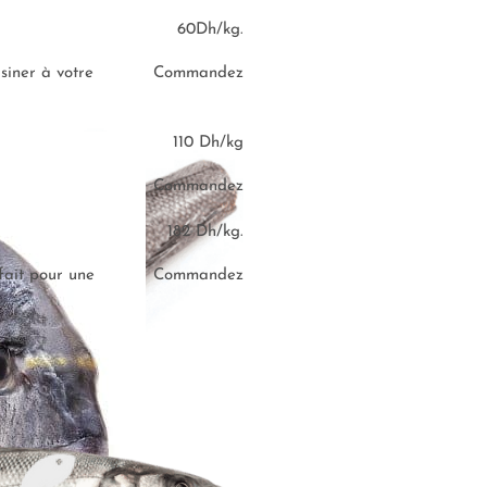
60Dh/kg.
siner à votre
Commandez
110 Dh/kg
 g
 un plat raffiné.
Commandez
182 Dh/kg.
fait pour une
Commandez