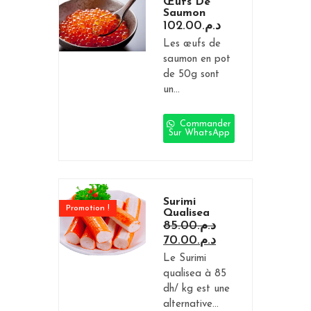
Œufs De
Saumon
102.00
د.م.
Les œufs de
saumon en pot
de 50g sont
un...
Commander
Sur WhatsApp
Surimi
Promotion !
Qualisea
85.00
د.م.
70.00
د.م.
Le Surimi
qualisea à 85
dh/ kg est une
alternative...