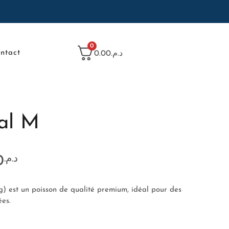
0
ntact
د.م.0.00
al M
0
د.م.
) est un poisson de qualité premium, idéal pour des
ées.