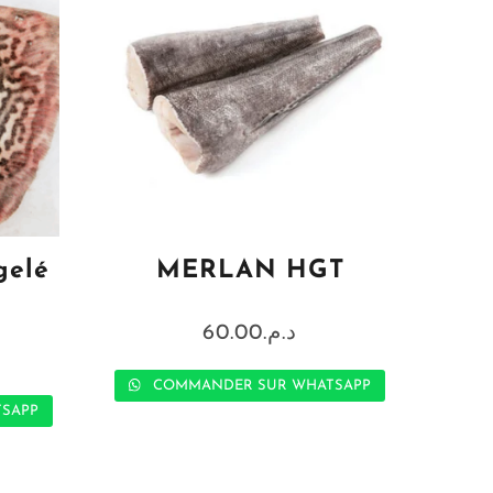
gelé
MERLAN HGT
60.00
د.م.
COMMANDER SUR WHATSAPP
SAPP