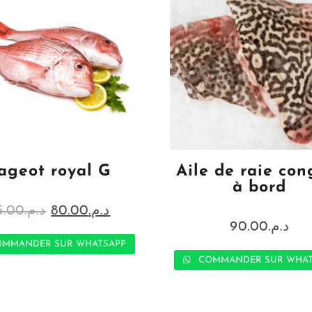
ageot royal G
Aile de raie con
à bord
5.00
د.م.
80.00
د.م.
90.00
د.م.
MMANDER SUR WHATSAPP
COMMANDER SUR WHAT