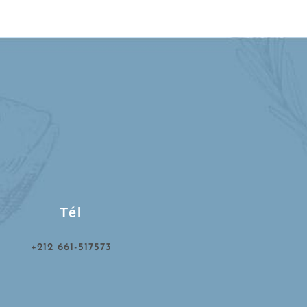
Tél
+212 661-517573