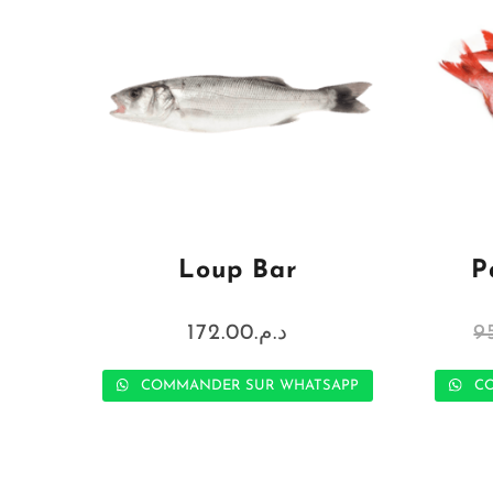
Loup Bar
P
172.00
د.م.
9
COMMANDER SUR WHATSAPP
CO