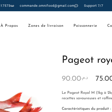
517573
commande.omnifood@gmail.com
Support 7/7
À Propos
Zones de livraison
Poissonnerie
Co
Pageot roy
90.00
75.0
د.م.
Le Pageot Royal M (1kg à 2kg
recettes savoureuses et raffin
Caractéristiques du produit :