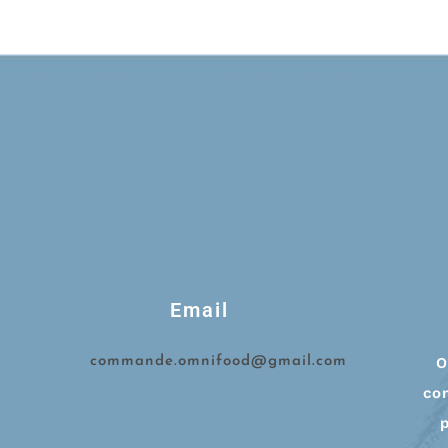
Email
commande.omnifood@gmail.com
O
co