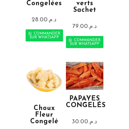
Congelées
verts
Sachet
28.00
د.م.
79.00
د.م.
COMMANDER
SUR WHATSAPP
COMMANDER
SUR WHATSAPP
PAPAYES
CONGELÉS
Choux
Fleur
Congelé
30.00
د.م.