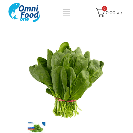
0
د.م.0.00