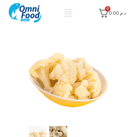
0
د.م.0.00