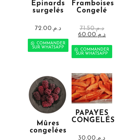
Épinards
Framboises
surgelés
Congelé
72.00
د.م.
71.50
د.م.
60.00
د.م.
COMMANDER
SUR WHATSAPP
COMMANDER
SUR WHATSAPP
PAPAYES
CONGELÉS
Mûres
congelées
30.00
د.م.